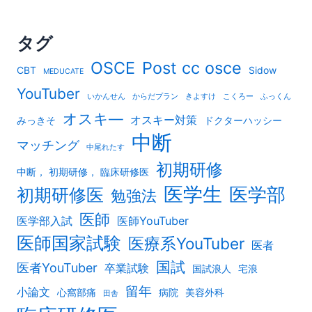
タグ
OSCE
Post cc osce
CBT
Sidow
MEDUCATE
YouTuber
いかんせん
からだプラン
きよすけ
こくろー
ふっくん
オスキ―
オスキー対策
みっきそ
ドクターハッシー
中断
マッチング
中尾れたす
初期研修
中断， 初期研修， 臨床研修医
医学生
医学部
初期研修医
勉強法
医師
医学部入試
医師YouTuber
医師国家試験
医療系YouTuber
医者
国試
医者YouTuber
卒業試験
国試浪人
宅浪
留年
小論文
心窩部痛
病院
美容外科
田舎