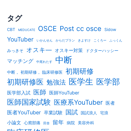
タグ
OSCE
Post cc osce
CBT
Sidow
MEDUCATE
YouTuber
いかんせん
からだプラン
きよすけ
こくろー
ふっくん
オスキ―
オスキー対策
みっきそ
ドクターハッシー
中断
マッチング
中尾れたす
初期研修
中断， 初期研修， 臨床研修医
医学生
医学部
初期研修医
勉強法
医師
医学部入試
医師YouTuber
医師国家試験
医療系YouTuber
医者
国試
医者YouTuber
卒業試験
国試浪人
宅浪
留年
小論文
心窩部痛
病院
美容外科
田舎