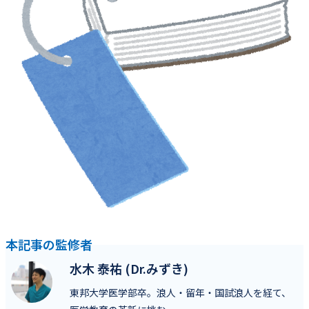
本記事の監修者
水木 泰祐 (Dr.みずき)
東邦大学医学部卒。浪人・留年・国試浪人を経て、