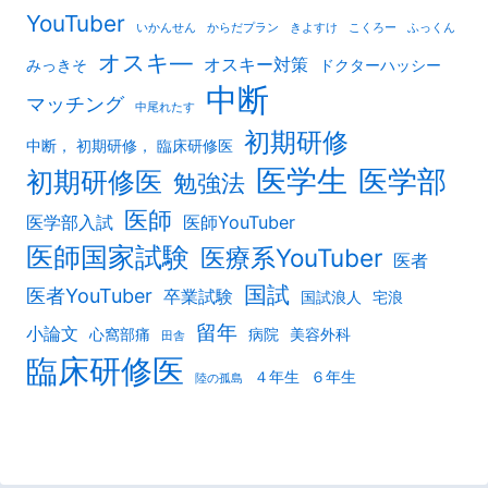
YouTuber
いかんせん
からだプラン
きよすけ
こくろー
ふっくん
オスキ―
オスキー対策
みっきそ
ドクターハッシー
中断
マッチング
中尾れたす
初期研修
中断， 初期研修， 臨床研修医
医学生
医学部
初期研修医
勉強法
医師
医学部入試
医師YouTuber
医師国家試験
医療系YouTuber
医者
国試
医者YouTuber
卒業試験
国試浪人
宅浪
留年
小論文
心窩部痛
病院
美容外科
田舎
臨床研修医
４年生
６年生
陸の孤島