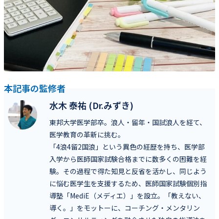
本記事の監修者
水木 泰祐 (Dr.みずき)
東邦大学医学部卒。浪人・留年・国試浪人を経て、
医学教育の革新に挑む。
「4浪4留2国浪」という異色の経歴を持ち、医学部
入学から医師国家試験合格までに数多くの困難を経
験。その過程で得た知見と反省を活かし、同じよう
に悩む医学生を支援するため、医師国家試験個別指
導塾「MediE（メディエ）」を設立。「教えない、
導く。」をモットーに、コーチング・メンタリン