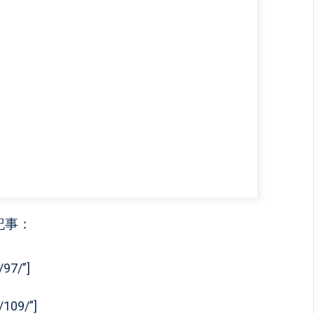
記事：
/97/”]
/109/”]