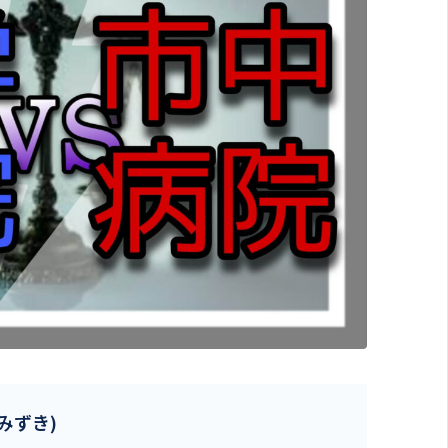
.みずき)