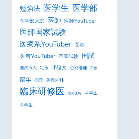
医学生
医学部
勉強法
医師
医学部入試
医師YouTuber
医師国家試験
医療系YouTuber
医者
国試
医者YouTuber
卒業試験
小論文
国試浪人
宅浪
心窩部痛
田舎
留年
病院
美容外科
臨床研修医
４年生
陸の孤島
６年生