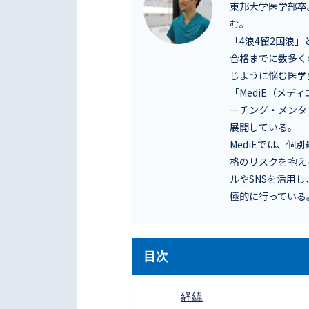
東邦大学医学部卒
む。
「4浪4留2国浪
合格までに数多く
じように悩む医学
「MediE（メ
ーチング・メンタ
展開している。
MediEでは、
格のリスクを抱え
ルやSNSを活用
極的に行っている
目次
経緯