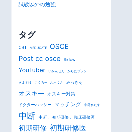
試験以外の勉強
タグ
OSCE
CBT
MEDUCATE
Post cc osce
Sidow
YouTuber
いかんせん
からだプラン
みっきそ
きよすけ
こくろー
ふっくん
オスキ―
オスキー対策
マッチング
ドクターハッシー
中尾れたす
中断
中断， 初期研修， 臨床研修医
初期研修医
初期研修