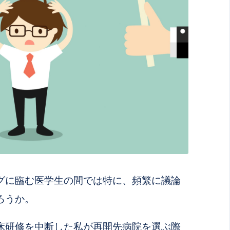
グに臨む医学生の間では
特に、頻繁に議論
ろうか。
床研修を中断した私が再開先病院を選ぶ際