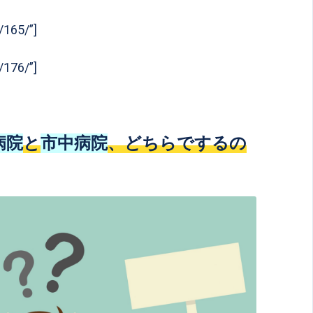
/165/”]
/176/”]
病院
と
市中病院
、どちらでするの