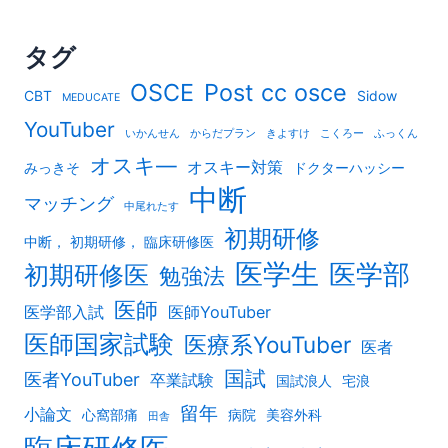
タグ
OSCE
Post cc osce
CBT
Sidow
MEDUCATE
YouTuber
いかんせん
からだプラン
きよすけ
こくろー
ふっくん
オスキ―
オスキー対策
みっきそ
ドクターハッシー
中断
マッチング
中尾れたす
初期研修
中断， 初期研修， 臨床研修医
医学生
医学部
初期研修医
勉強法
医師
医学部入試
医師YouTuber
医師国家試験
医療系YouTuber
医者
国試
医者YouTuber
卒業試験
国試浪人
宅浪
留年
小論文
心窩部痛
病院
美容外科
田舎