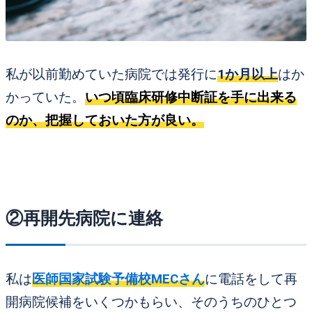
私が以前勤めていた病院では発行に
1か月以上
はか
かっていた。
いつ頃臨床研修中断証を手に出来る
のか、把握しておいた方が良い。
②再開先病院に連絡
私は
医師国家試験予備校MECさん
に電話をして
再
開病院候補をいくつかもらい、そのうちのひとつ