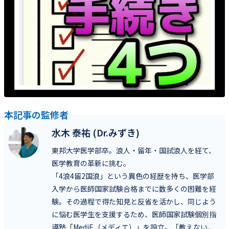
本記事の監修者
水木 泰祐 (Dr.みずき)
東邦大学医学部卒。浪人・留年・国試浪人を経て、
医学教育の革新に挑む。
「4浪4留2国浪」という異色の経歴を持ち、医学部
入学から医師国家試験合格までに数多くの困難を経
験。その過程で得た知見と反省を活かし、同じよう
に悩む医学生を支援するため、医師国家試験個別指
導塾「MediE（メディエ）」を設立。「教えない、