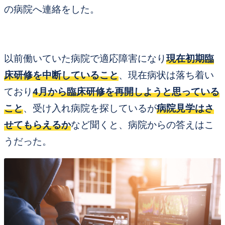
の
病院へ連絡をした。
以前働いていた病院で適応障害になり
現在
初期臨
床研修を中断していること
、
現在病状は落ち着い
ており
4月から臨床研修を再開しようと思っている
こと
、
受け入れ病院を探しているが
病院見学はさ
せてもらえるか
など聞くと、
病院からの答えはこ
うだった。