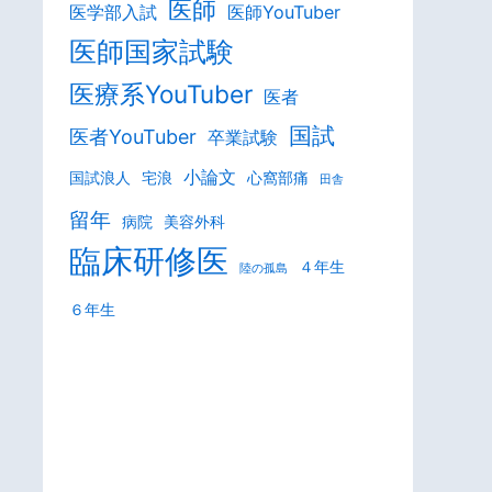
医師
医学部入試
医師YouTuber
医師国家試験
医療系YouTuber
医者
国試
医者YouTuber
卒業試験
小論文
国試浪人
宅浪
心窩部痛
田舎
留年
病院
美容外科
臨床研修医
４年生
陸の孤島
６年生