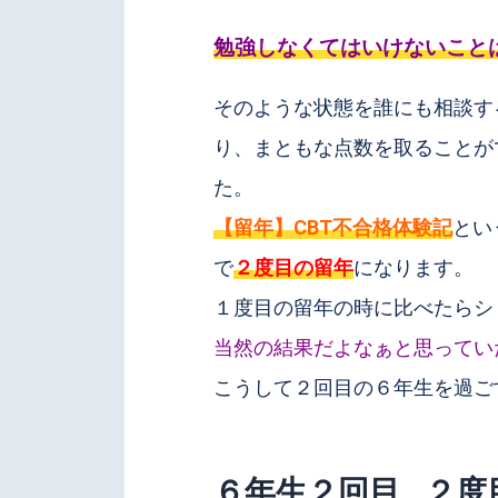
勉強しなくてはいけないこと
そのような状態を誰にも相談す
り、まともな点数を取ることが
た。
【留年】CBT不合格体験記
とい
で
２度目の留年
になります。
１度目の留年の時に比べたらシ
当然の結果だよなぁと思ってい
こうして２回目の６年生を過ご
６年生２回目…２度