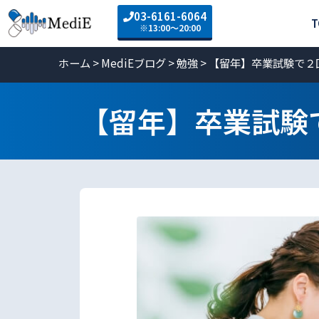
03-6161-6064
T
※13:00〜20:00
ホーム
>
MediEブログ
>
勉強
>
【留年】卒業試験で２
【留年】卒業試験