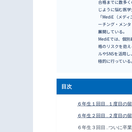
合格までに数多く
じように悩む医学
「MediE（メ
ーチング・メンタ
展開している。
MediEでは、
格のリスクを抱え
ルやSNSを活用
極的に行っている
目次
６年生１回目…１度目の
６年生２回目…２度目の
６年生３回目…ついに卒業