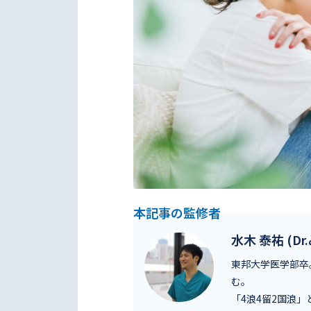
本記事の監修者
水木 泰祐 (Dr
東邦大学医学部卒
む。
「4浪4留2国浪