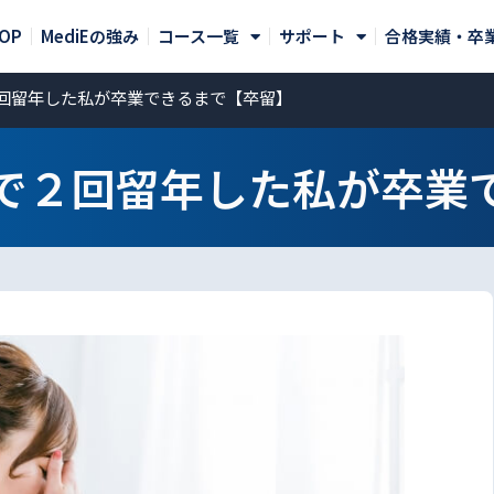
OP
MediEの強み
コース一覧
サポート
合格実績・卒
回留年した私が卒業できるまで【卒留】
で２回留年した私が卒業