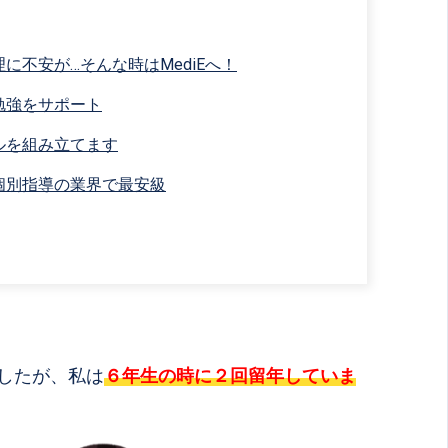
に不安が…そんな時はMediEへ！
勉強をサポート
ルを組み立てます
個別指導の業界で最安級
したが、私は
６年生の時に２回留年していま