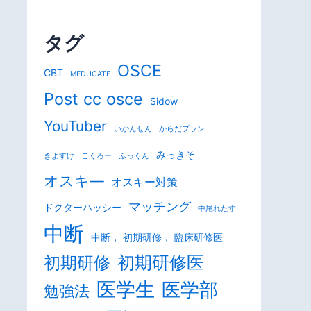
タグ
OSCE
CBT
MEDUCATE
Post cc osce
Sidow
YouTuber
いかんせん
からだプラン
みっきそ
きよすけ
こくろー
ふっくん
オスキ―
オスキー対策
マッチング
ドクターハッシー
中尾れたす
中断
中断， 初期研修， 臨床研修医
初期研修医
初期研修
医学生
医学部
勉強法